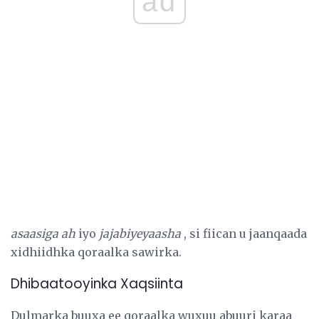
ad
asaasiga ah
iyo
jajabiyeyaasha
, si fiican u jaanqaada
xidhiidhka qoraalka sawirka.
Dhibaatooyinka Xaqsiinta
Dulmarka buuxa ee qoraalka wuxuu abuuri karaa