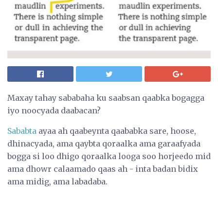
Maxay tahay sababaha ku saabsan qaabka bogagga
iyo noocyada daabacan?
Sababta
ayaa ah qaabeynta qaababka sare, hoose,
dhinacyada, ama qaybta qoraalka ama garaafyada
bogga si loo dhigo qoraalka looga soo horjeedo mid
ama dhowr calaamado qaas ah - inta badan bidix
ama midig, ama labadaba.