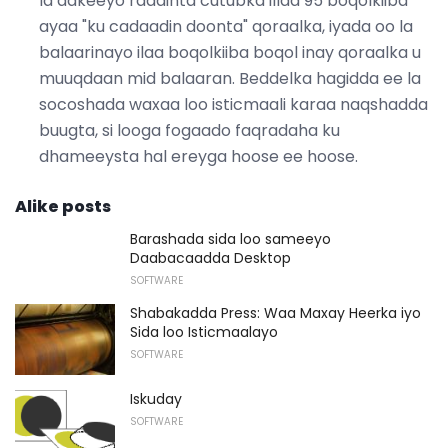
la adkeeyo raadinta cutubka illaa 95 boqolkiiba
ayaa "ku cadaadin doonta" qoraalka, iyada oo la
balaarinayo ilaa boqolkiiba boqol inay qoraalka u
muuqdaan mid balaaran. Beddelka hagidda ee la
socoshada waxaa loo isticmaali karaa naqshadda
buugta, si looga fogaado faqradaha ku
dhameeysta hal ereyga hoose ee hoose.
Alike posts
Barashada sida loo sameeyo
Daabacaadda Desktop
SOFTWARE
Shabakadda Press: Waa Maxay Heerka iyo
Sida loo Isticmaalayo
SOFTWARE
Iskuday
SOFTWARE