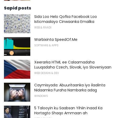
Sapid posts
Sida Loo Helo Qofka Facebook Loo
Isticmaalayo Cinwaanka Emailka
WEB & RAADI
Warbixinta SpeedOf.Me
SOFTWARE & APPS
Xeerarka HTML ee Calaamadaha
Luuqadaha Czech, Slovak, iyo Sloveniyaan
WEB DESIGN & DEV
Caymisyada: Abuuritaanka iyo ilaalinta
Nidaamka Furaha Nambarka adag
WINDOWS
5 Talooyin ku Saabsan Yihiin inaad Ka
Hortagto Shaqo Ammaan ah