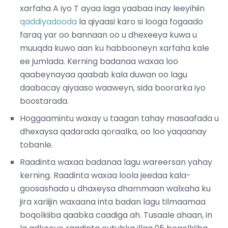
xarfaha A iyo T ayaa laga yaabaa inay leeyihiin
qaddiyadooda
la qiyaasi karo si looga fogaado
faraq yar oo bannaan oo u dhexeeya kuwa u
muuqda kuwo aan ku habbooneyn xarfaha kale
ee jumlada. Kerning badanaa waxaa loo
qaabeynayaa qaabab kala duwan oo lagu
daabacay qiyaaso waaweyn, sida boorarka iyo
boostarada.
Hoggaamintu waxay u taagan tahay masaafada u
dhexaysa qadarada qoraalka, oo loo yaqaanay
tobanle.
Raadinta waxaa badanaa lagu wareersan yahay
kerning. Raadinta waxaa loola jeedaa kala-
goosashada u dhaxeysa dhammaan walxaha ku
jira xariijin waxaana inta badan lagu tilmaamaa
boqolkiiba qaabka caadiga ah. Tusaale ahaan, in