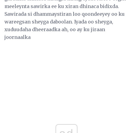
meeleynta sawirka ee ku xiran dhinaca bidixda.
Sawirada si dhammaystiran loo qoondeeyey oo ku
wareegsan sheyga daboolan. Iyada oo sheyga,
xuduudaha dheeraadka ah, oo ay ku jiraan
joornaalka