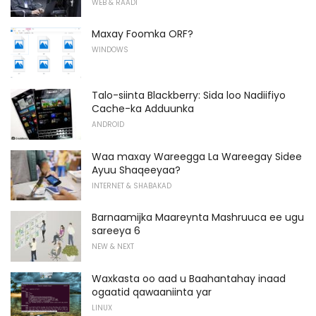
WEB & RAADI
Maxay Foomka ORF?
WINDOWS
Talo-siinta Blackberry: Sida loo Nadiifiyo
Cache-ka Adduunka
ANDROID
Waa maxay Wareegga La Wareegay Sidee
Ayuu Shaqeeyaa?
INTERNET & SHABAKAD
Barnaamijka Maareynta Mashruuca ee ugu
sareeya 6
NEW & NEXT
Waxkasta oo aad u Baahantahay inaad
ogaatid qawaaniinta yar
LINUX