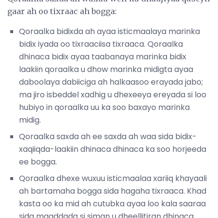
gaar ah oo tixraac ah bogga:
Qoraalka bidixda ah ayaa isticmaalaya marinka
bidix iyada oo tixraaciisa tixraaca. Qoraalka
dhinaca bidix ayaa taabanaya marinka bidix
laakiin qoraalka u dhow marinka midigta ayaa
daboolaya dabiiciga ah halkaasoo erayada jabo;
ma jiro isbeddel xadhig u dhexeeya ereyada si loo
hubiyo in qoraalka uu ka soo baxayo marinka
midig.
Qoraalka saxda ah ee saxda ah waa sida bidix-
xaqiiqda-laakiin dhinaca dhinaca ka soo horjeeda
ee bogga.
Qoraalka dhexe wuxuu isticmaalaa xariiq khayaali
ah bartamaha bogga sida hagaha tixraaca. Khad
kasta oo ka mid ah cutubka ayaa loo kala saaraa
sida maaddada si siman u dheellitiran dhinaca