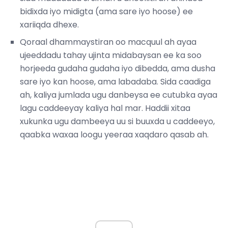
bidixda iyo midigta (ama sare iyo hoose) ee
xariiqda dhexe.
Qoraal dhammaystiran oo macquul ah ayaa
ujeeddadu tahay ujinta midabaysan ee ka soo
horjeeda gudaha gudaha iyo dibedda, ama dusha
sare iyo kan hoose, ama labadaba. Sida caadiga
ah, kaliya jumlada ugu danbeysa ee cutubka ayaa
lagu caddeeyay kaliya hal mar. Haddii xitaa
xukunka ugu dambeeya uu si buuxda u caddeeyo,
qaabka waxaa loogu yeeraa xaqdaro qasab ah.