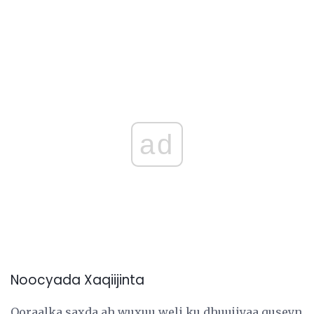
ad
Noocyada Xaqiijinta
Qoraalka saxda ah wuxuu weli ku dhuujiyaa quseyn