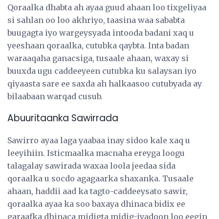
Qoraalka dhabta ah ayaa guud ahaan loo tixgeliyaa
si sahlan oo loo akhriyo, taasina waa sababta
buugagta iyo wargeysyada intooda badani xaq u
yeeshaan qoraalka, cutubka qaybta. Inta badan
waraaqaha ganacsiga, tusaale ahaan, waxay si
buuxda ugu caddeeyeen cutubka ku salaysan iyo
qiyaasta sare ee saxda ah halkaasoo cutubyada ay
bilaabaan warqad cusub.
Abuuritaanka Sawirrada
Sawirro ayaa laga yaabaa inay sidoo kale xaq u
leeyihiin. Isticmaalka macnaha ereyga loogu
talagalay sawirada waxaa loola jeedaa sida
qoraalka u socdo agagaarka shaxanka. Tusaale
ahaan, haddii aad ka tagto-caddeeysato sawir,
qoraalka ayaa ka soo baxaya dhinaca bidix ee
garaafka dhinaca midigta midig-iyadoon loo eegin