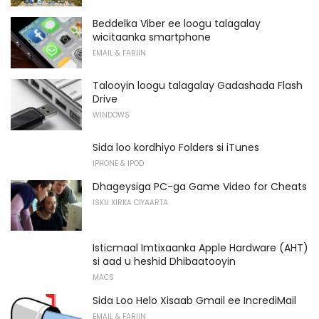
Beddelka Viber ee loogu talagalay
wicitaanka smartphone
EMAIL & FARIIN
Talooyin loogu talagalay Gadashada Flash
Drive
WINDOWS
Sida loo kordhiyo Folders si iTunes
IPHONE & IPOD
Dhageysiga PC-ga Game Video for Cheats
ISKU XIRKA CIYAARTA
Isticmaal Imtixaanka Apple Hardware (AHT)
si aad u heshid Dhibaatooyin
MACS
Sida Loo Helo Xisaab Gmail ee IncrediMail
EMAIL & FARIIN