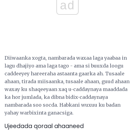
ad
Diiwaanka xogta, nambarada waxaa laga yaabaa in
lagu dhajiyo ama laga tago - ama si buuxda loogu
caddeeyey hareeraha astaanta gaarka ah. Tusaale
ahaan, tirada miisaanka, tusaale ahaan, guud ahaan
waxay ku shaqeeyaan xaq u-caddaynaya maaddada
ka hor jumlada, ka dibna bidix-caddaynaya
nambarada soo socda. Habkani wuxuu ku badan
yahay warbixinta ganacsiga.
Ujeedada qoraal ahaaneed