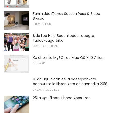
Fahmidda iTunes Season Pass & Sidee
Bixisaa
IPHONE & IPOD
Sida Loo Helo Badankooda Lacagta
Fududkaaga Jirka
GOGOL-XANNIBAAD
Ku dhejinta MySQL ee Mac OS X 10.7 Lion
SOFTWARE
8-da ugu fiican ee la adeegsankaro
baabuurta la iibsan karo ee sannadka 2018
GADASHADA GUIDES
25ka ugu fiican iPhone Apps Free